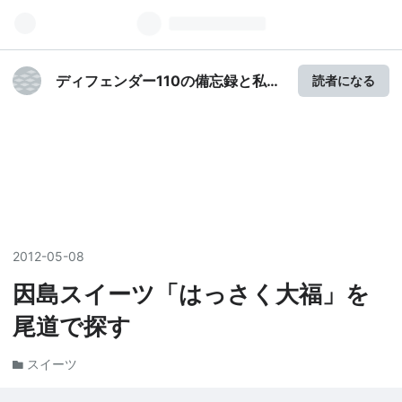
ディフェンダー110の備忘録と私的
読者になる
雑感
2012
-
05
-
08
因島スイーツ「はっさく大福」を
尾道で探す
スイーツ